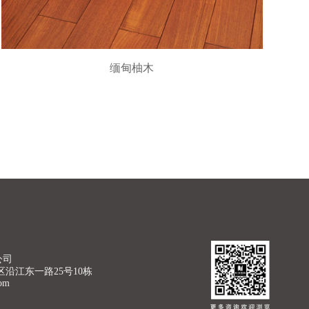
缅甸柚木
公司
沿江东一路25号10栋
com